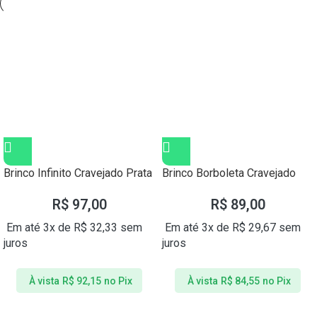
Brinco Infinito Cravejado Prata
Brinco Borboleta Cravejado
925
Prata 925
R$
97,00
R$
89,00
Em até 3x de
R$
32,33
sem
Em até 3x de
R$
29,67
sem
juros
juros
À vista
R$
92,15
no Pix
À vista
R$
84,55
no Pix