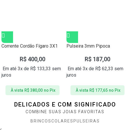
Corrente Cordão Fígaro 3X1
Pulseira 3mm Pipoca
de 60cm Prata 925 2mm
Espelhada Prata 925
R$
400,00
R$
187,00
Em até 3x de
R$
133,33
sem
Em até 3x de
R$
62,33
sem
juros
juros
À vista
R$
380,00
no Pix
À vista
R$
177,65
no Pix
DELICADOS E COM SIGNIFICADO
COMBINE SUAS JOIAS FAVORITAS
BRINCOS
COLARES
PULSEIRAS