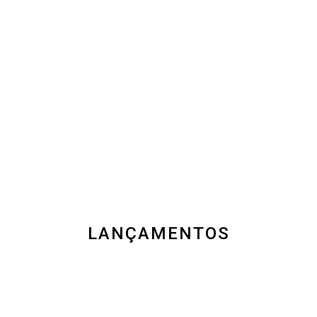
LANÇAMENTOS
GISSEL JOIAS
CONJUNTO
R$ 229
EU QUERO