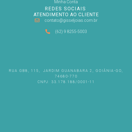
Minha Conta
REDES SOCIAIS
ATENDIMENTO AO CLIENTE
contato@gisseljoias.com.br
(62) 9 8255-5003
RUA GB8, 115, JARDIM GUANABARA 2, GOIÂNIA-GO,
74680-770
CNPJ: 33.178.188/0001-11