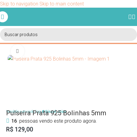
Skip to navigation
Skip to main content
Ganhe 5% de desconto em sua primeira compra usando o
cupom BEMVINDO.
Início
/
Pulseiras
/
Pulseiras Clássicas
Clique para ampliar
Pulseira Prata 925 Bolinhas 5mm
Vendido e enviado loja
©Gissel Joias
16
pessoas vendo este produto agora.
R$
129,00