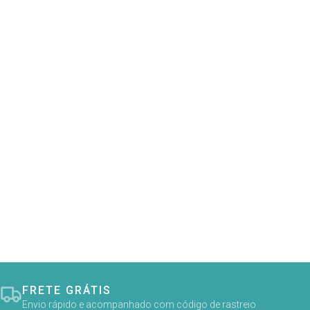
FRETE GRÁTIS
Envio rápido e acompanhado com código de rastreio