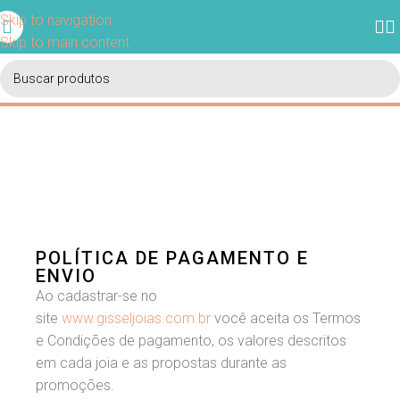
Ganhe 5% de desconto em sua primeira compra usando o
Skip to navigation
cupom BEMVINDO.
Skip to main content
POLÍTICA DE PAGAMENTO E
ENVIO
Ao cadastrar-se no
site
www.gisseljoias.com.br
você aceita os Termos
e Condições de pagamento, os valores descritos
em cada joia e as propostas durante as
promoções.