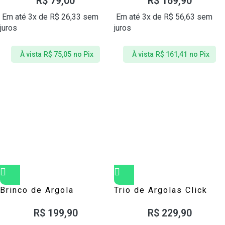
R$
79,00
R$
169,90
Em até 3x de
R$
26,33
sem
Em até 3x de
R$
56,63
sem
juros
juros
À vista
R$
75,05
no Pix
À vista
R$
161,41
no Pix
Brinco de Argola
Trio de Argolas Click
Quartzo Rosa Prata 925
Zircônias Prata 925
R$
199,90
R$
229,90