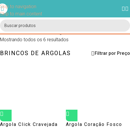
Ganhe 5% de desconto em sua primeira compra usando o
Skip to navigation
cupom BEMVINDO.
Skip to main content
Início
/
Brincos
/
Brincos de Argolas
Mostrando todos os 6 resultados
BRINCOS DE ARGOLAS
Filtrar por Preço
Argola Click Cravejada
Argola Coração Fosco