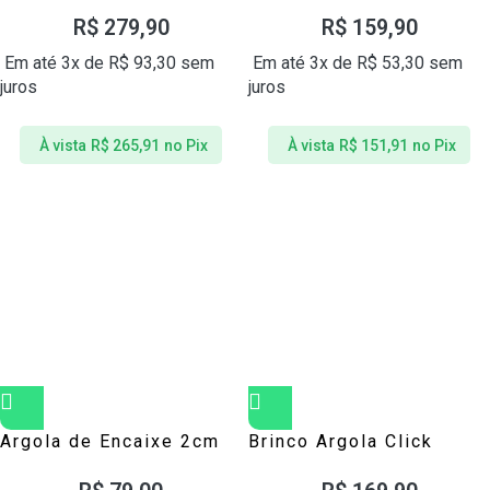
8mm Prata 925
Prata 925
R$
279,90
R$
159,90
Em até 3x de
R$
93,30
sem
Em até 3x de
R$
53,30
sem
juros
juros
À vista
R$
265,91
no Pix
À vista
R$
151,91
no Pix
Argola de Encaixe 2cm
Brinco Argola Click
Prata 925
Verde Prata 925