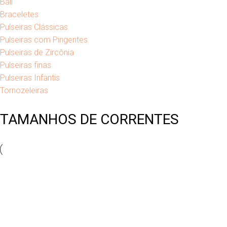
Bali
Braceletes
Pulseiras Clássicas
Pulseiras com Pingentes
Pulseiras de Zircônia
Pulseiras finas
Pulseiras Infantis
Tornozeleiras
TAMANHOS DE CORRENTES