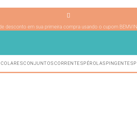
de desconto em sua primeira compra usando o cupom BEMVI
S
COLARES
CONJUNTOS
CORRENTES
PÉROLAS
PINGENTES
P