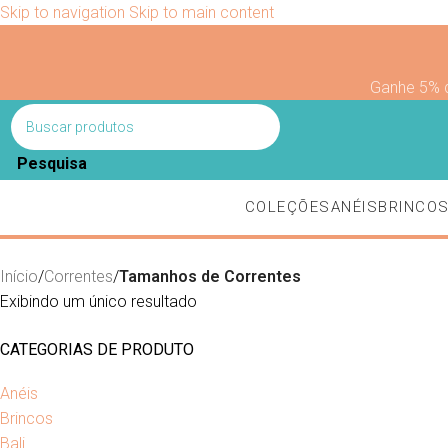
Skip to navigation
Skip to main content
Ganhe 5% 
Pesquisa
COLEÇÕES
ANÉIS
BRINCO
Início
/
Correntes
/
Tamanhos de Correntes
Exibindo um único resultado
CATEGORIAS DE PRODUTO
Anéis
Brincos
Bali