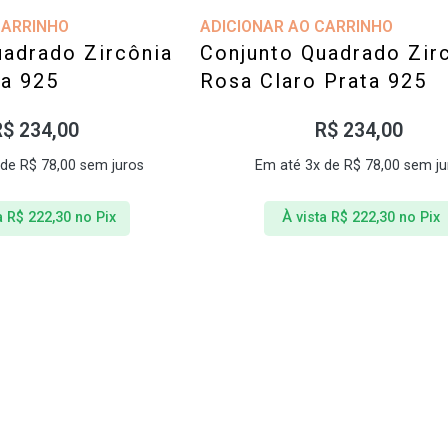
CARRINHO
ADICIONAR AO CARRINHO
uadrado Zircônia
Conjunto Quadrado Zir
ta 925
Rosa Claro Prata 925
R$
234,00
R$
234,00
 de
R$
78,00
sem juros
Em até 3x de
R$
78,00
sem ju
a
R$
222,30
no Pix
À vista
R$
222,30
no Pix