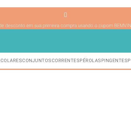
de desconto em sua primeira compra usando o cupom BEMVI
S
COLARES
CONJUNTOS
CORRENTES
PÉROLAS
PINGENTES
P