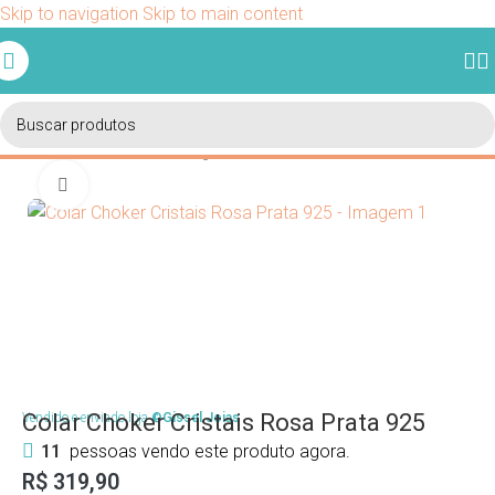
Skip to navigation
Skip to main content
Ganhe 5% de desconto em sua primeira compra usando o
cupom BEMVINDO.
Início
/
Colares
/
Chokers e Gargantilhas
Clique para ampliar
Colar Choker Cristais Rosa Prata 925
Vendido e enviado loja
©Gissel Joias
11
pessoas vendo este produto agora.
R$
319,90