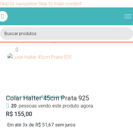
Skip to navigation
Skip to main content
Ganhe 5% de desconto em sua primeira compra usando o
cupom BEMVINDO.
Início
/
Colares
/
Colar com Pingente
Clique para ampliar
Colar Halter 45cm Prata 925
Vendido e enviado loja
©Gissel Joias
20
pessoas vendo este produto agora.
R$
155,00
Em até 3x de
R$
51,67
sem juros