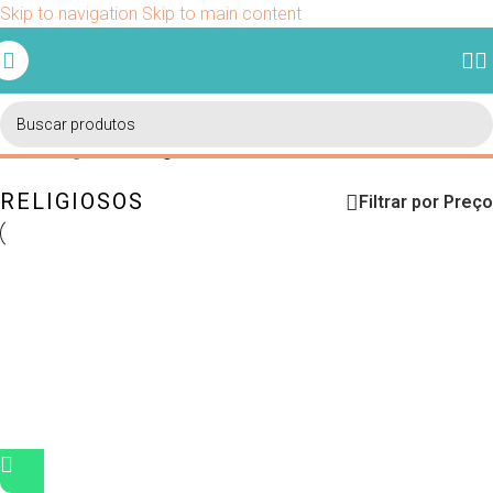
Skip to navigation
Skip to main content
Ganhe 5% de desconto em sua primeira compra usando o
cupom BEMVINDO.
Início
/
Pingentes
/
Religiosos
Exibindo um único resultado
RELIGIOSOS
Filtrar por Preço