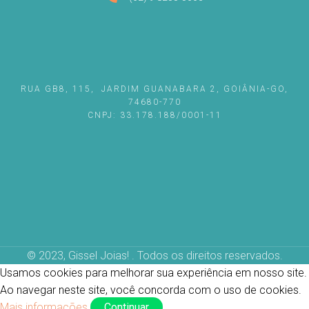
RUA GB8, 115, JARDIM GUANABARA 2, GOIÂNIA-GO,
74680-770
CNPJ: 33.178.188/0001-11
© 2023, Gissel Joias! . Todos os direitos reservados.
Usamos cookies para melhorar sua experiência em nosso site.
Ao navegar neste site, você concorda com o uso de cookies.
Mais informações
Continuar