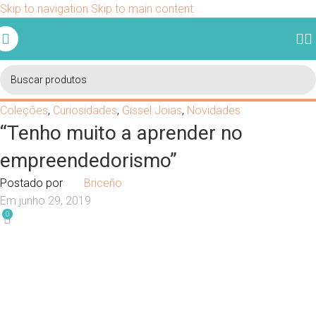
Skip to navigation
Skip to main content
Ganhe 5% de desconto em sua primeira compra usando o
cupom BEMVINDO.
Coleções
,
Curiosidades
,
Gissel Joias
,
Novidades
“Tenho muito a aprender no
empreendedorismo”
Postado por
Briceño
Em junho 29, 2019
0