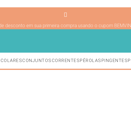
de desconto em sua primeira compra usando o cupom BEMVI
S
COLARES
CONJUNTOS
CORRENTES
PÉROLAS
PINGENTES
P