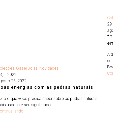
0
Co
29 
ag
“T
e
A 
Briceño
sem
Bo
oleções
,
Gissel Joias
,
Novidades
Con
3 jul 2021
gosto 26, 2022
oas energias com as pedras naturais
udo o que você precisa saber sobre as pedras naturais
ais usadas e seu significado.
ontinue lendo