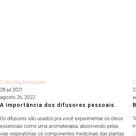
Briceño
8
4
Coleções
,
Novidades
C
28 jul 2021
2
agosto 26, 2022
a
A importância dos difusores pessoais.
B
Os difusores são usados pra você experimentar os óleos
T
essenciais como uma aromaterapia, absorvendo pelas
m
vias respiratórias os componentes medicinais das plantas.
C