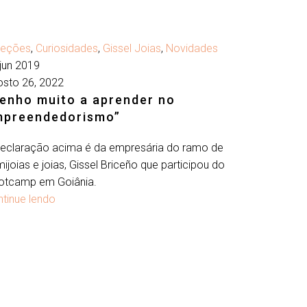
Briceño
leções
,
Curiosidades
,
Gissel Joias
,
Novidades
jun 2019
osto 26, 2022
enho muito a aprender no
mpreendedorismo”
declaração acima é da empresária do ramo de
ijoias e joias, Gissel Briceño que participou do
otcamp em Goiânia.
tinue lendo