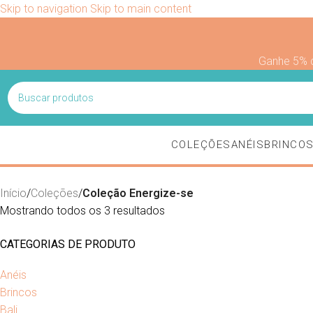
Skip to navigation
Skip to main content
Ganhe 5% 
COLEÇÕES
ANÉIS
BRINCO
Início
/
Coleções
/
Coleção Energize-se
Mostrando todos os 3 resultados
CATEGORIAS DE PRODUTO
Anéis
Brincos
Bali