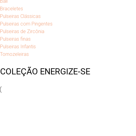
Bali
Braceletes
Pulseiras Clássicas
Pulseiras com Pingentes
Pulseiras de Zircônia
Pulseiras finas
Pulseiras Infantis
Tornozeleiras
COLEÇÃO ENERGIZE-SE