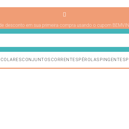
de desconto em sua primeira compra usando o cupom BEMVI
S
COLARES
CONJUNTOS
CORRENTES
PÉROLAS
PINGENTES
P