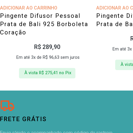
ADICIONAR AO CARRINHO
ADICIONAR AO 
Pingente Difusor Pessoal
Pingente D
Prata de Bali 925 Borboleta
Prata de Ba
Coração
R$
289,90
Em até 3x
Em até 3x de
R$
96,63
sem juros
À vist
À vista
R$
275,41
no Pix
FRETE GRÁTIS
Envio rápido e acompanhado com código de rastreio