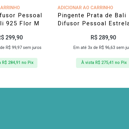
CARRINHO
ADICIONAR AO CARRINHO
ifusor Pessoal
Pingente Prata de Bali
li 925 Flor M
Difusor Pessoal Estrel
R$
299,90
R$
289,90
 de
R$
99,97
sem juros
Em até 3x de
R$
96,63
sem ju
a
R$
284,91
no Pix
À vista
R$
275,41
no Pix