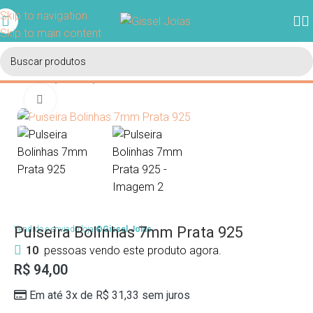
Ganhe 5% de desconto em sua primeira compra usando o
Skip to navigation
cupom BEMVINDO.
Skip to main content
Início
/
Coleções
/
Coleção Euforia
Clique para ampliar
Pulseira Bolinhas 7mm Prata 925
Vendido e enviado loja
©Gissel Joias
10
pessoas vendo este produto agora.
R$
94,00
Em até 3x de
R$
31,33
sem juros