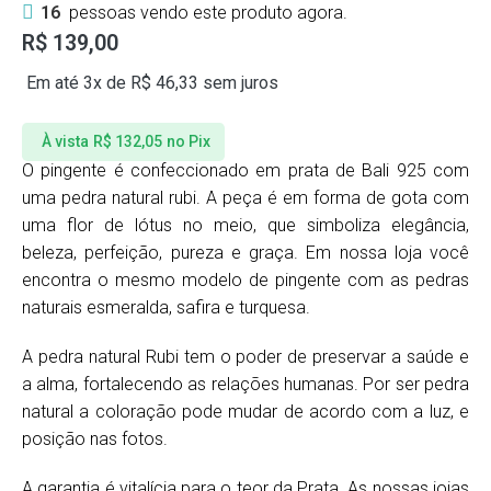
16
pessoas vendo este produto agora.
R$
139,00
Em até 3x de
R$
46,33
sem juros
À vista
R$
132,05
no Pix
O pingente é confeccionado em prata de Bali 925 com
uma pedra natural rubi. A peça é em forma de gota com
uma flor de lótus no meio, que simboliza elegância,
beleza, perfeição, pureza e graça. Em nossa loja você
encontra o mesmo modelo de pingente com as pedras
naturais esmeralda, safira e turquesa.
A pedra natural Rubi tem o poder de preservar a saúde e
a alma, fortalecendo as relações humanas. Por ser pedra
natural a coloração pode mudar de acordo com a luz, e
posição nas fotos.
A garantia é vitalícia para o teor da Prata. As nossas joias