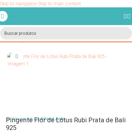
Skip to navigation
Skip to main content
Ganhe 5% de desconto em sua primeira compra usando o
cupom BEMVINDO.
Início
/
Pingentes
/
Bali
Clique para ampliar
Pingente Flor de Lótus Rubi Prata de Bali
Vendido e enviado loja
©Gissel Joias
925