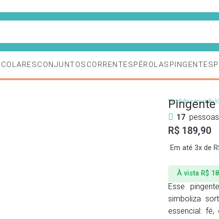
de desconto em sua primeira compra usando o cupom BEMVI
S
COLARES
CONJUNTOS
CORRENTES
PÉROLAS
PINGENTES
P
Pingente 
Vendido e enviado l
17
pessoas
R$
189,90
Em até 3x de
R
À vista
R$
18
Esse pingent
simboliza sor
essencial: fé