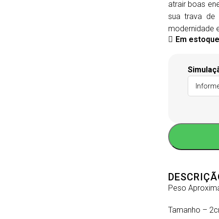
atrair boas en
sua trava de
modernidade e 
Em estoqu
Simulaç
DESCRIÇÃ
Peso Aproxim
Tamanho – 2c