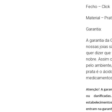
Fecho – Click
Material – Pra
Garantia:
A garantia da G
nossas joias s
quer dizer que
nobre. Assim c
pelo ambiente,
prata é o ácid
medicamentos
Atenção! A garan
ou danificada
estabelecimentos
entram na garant