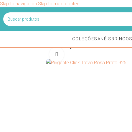
Skip to navigation
Skip to main content
Ganhe 5% 
COLEÇÕES
ANÉIS
BRINCO
Início
/
Coleções
/
Coleção Encantos
/
Pingente Click Trevo Rosa Prata 925
Clique para ampliar