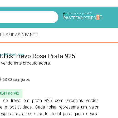
NDO.
Onde está meu pedido?
RASTREAR PEDIDO
ULSEIRAS
INFANTIL
Click Trevo Rosa Prata 925
oja
©Gissel Joias
 vendo este produto agora.
$
63,30
sem juros
0,41
no Pix
e de trevo em prata 925 com zircônias verdes
te e positividade. Cada folha representa um valor
, esperança, amor e sorte. Ideal para quem deseja