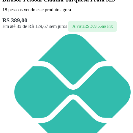
18
pessoas vendo este produto agora.
R$
389,00
Em até 3x de
R$
129,67
sem juros
À vista
R$
369,55
no Pix