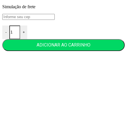
Simulação de frete
Difusor Pessoal Cláudia Turquesa Prata 925 quantidade
-
+
ADICIONAR AO CARRINHO