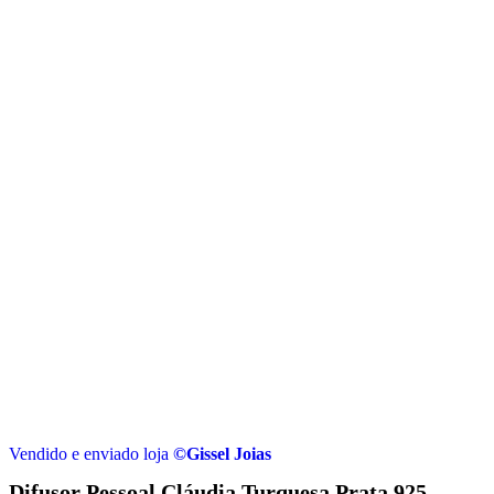
Vendido e enviado loja
©Gissel Joias
Difusor Pessoal Cláudia Turquesa Prata 925