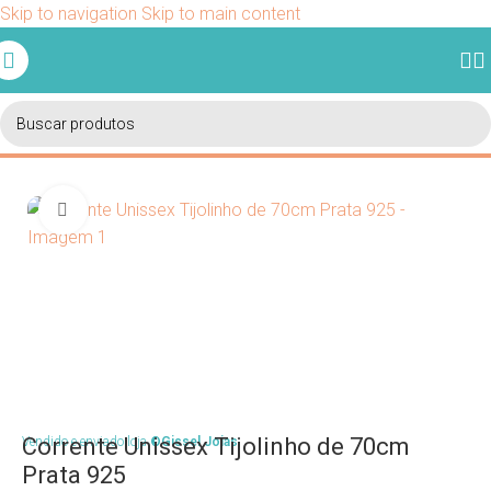
Skip to navigation
Skip to main content
Ganhe 5% de desconto em sua primeira compra usando o
cupom BEMVINDO.
Início
/
Correntes
/
70 cm
Clique para ampliar
Corrente Unissex Tijolinho de 70cm
Vendido e enviado loja
©Gissel Joias
Prata 925