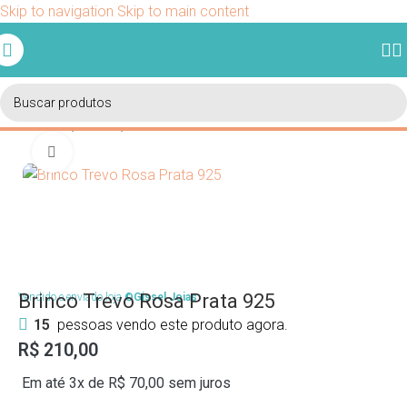
Skip to navigation
Skip to main content
Ganhe 5% de desconto em sua primeira compra usando o
cupom BEMVINDO.
Início
/
Coleções
/
Coleção Encantos
Clique para ampliar
Brinco Trevo Rosa Prata 925
Vendido e enviado loja
©Gissel Joias
15
pessoas vendo este produto agora.
R$
210,00
Em até 3x de
R$
70,00
sem juros