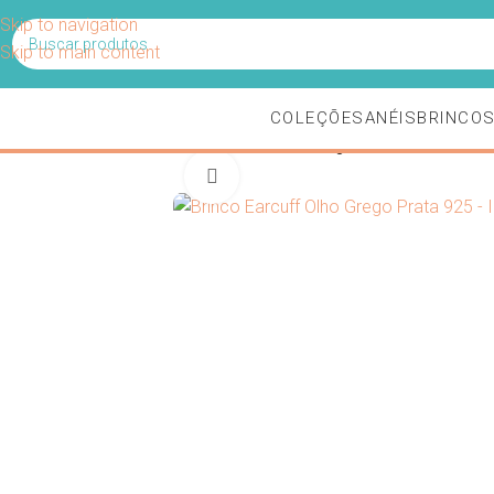
Ganhe 5% 
Skip to navigation
Skip to main content
COLEÇÕES
ANÉIS
BRINCO
Início
/
Brincos
/
Ear Cuff
/
Brinco Earcuff Olho Grego Prata 925
Clique para ampliar