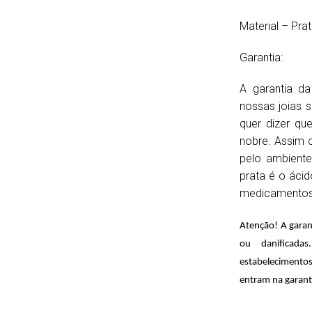
Material – Pra
Garantia:
A garantia da
nossas joias 
quer dizer qu
nobre. Assim c
pelo ambiente
prata é o ácid
medicamentos
Atenção! A garan
ou danificada
estabelecimentos
entram na garant