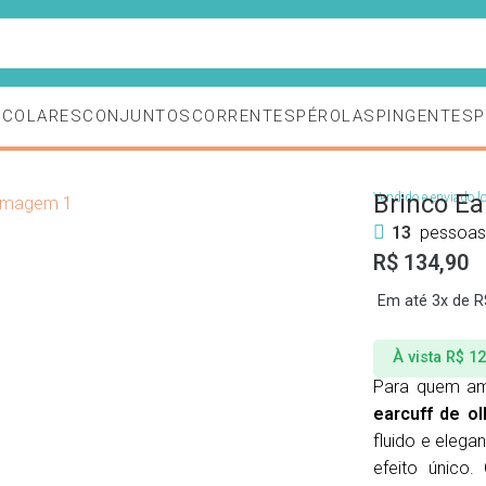
de desconto em sua primeira compra usando o cupom BEMVI
S
COLARES
CONJUNTOS
CORRENTES
PÉROLAS
PINGENTES
P
Brinco Ea
Vendido e enviado l
13
pessoas
R$
134,90
Em até 3x de
R
À vista
R$
12
Para quem am
earcuff de o
fluido e elega
efeito único