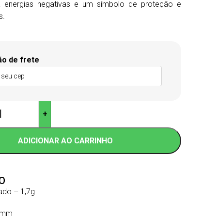
a energias negativas e um símbolo de proteção e
s.
e
ão de frete
+
ADICIONAR AO CARRINHO
O
ado – 1,7g
8mm