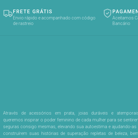
FRETE GRÁTIS
PAGAME
Envio rápido e acompanhado com código
Aceitamos Car
de rastreio
Bancário
Através de acessórios em prata, joias duráveis e atemporais
queremos inspirar o poder feminino de cada mulher para se sentire
seguras consigo mesmas, elevando sua autoestima e ajudando-as 
construírem suas histórias de superação repletas de beleza, bem