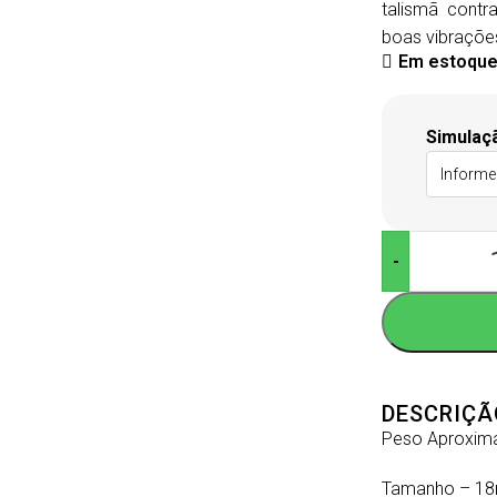
talismã contr
boas vibraçõe
Em estoqu
Simulaç
-
DESCRIÇÃ
Peso Aproxim
Tamanho – 1