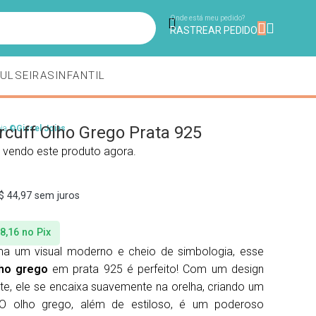
NDO.
Onde está meu pedido?
RASTREAR PEDIDO
ULSEIRAS
INFANTIL
rcuff Olho Grego Prata 925
oja
©Gissel Joias
 vendo este produto agora.
$
44,97
sem juros
8,16
no Pix
a um visual moderno e cheio de simbologia, esse
lho grego
em prata 925 é perfeito! Com um design
nte, ele se encaixa suavemente na orelha, criando um
. O olho grego, além de estiloso, é um poderoso