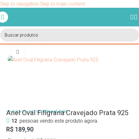
Skip to navigation
Skip to main content
Ganhe 5% de desconto em sua primeira compra usando o
cupom BEMVINDO.
Início
/
Coleções
/
Coleção Ela
Clique para ampliar
Anel Oval Filigrana Cravejado Prata 925
Vendido e enviado loja
©Gissel Joias
12
pessoas vendo este produto agora.
R$
189,90